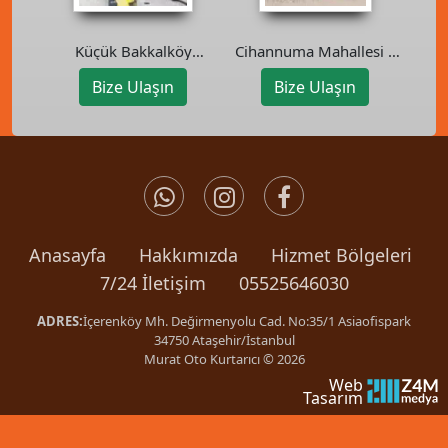
Cihannuma Mahallesi –
Küçük Bakkalköy
Beşiktaş Oto Kurtarıcı
Mahallesi – Ataşehir Oto
Bize Ulaşın
Bize Ulaşın
Çekici
Anasayfa
Hakkımızda
Hizmet Bölgeleri
7/24 İletişim
05525646030
ADRES:
İçerenköy Mh. Değirmenyolu Cad. No:35/1 Asiaofispark
34750 Ataşehir/İstanbul
Murat Oto Kurtarıcı © 2026
Web
Tasarım