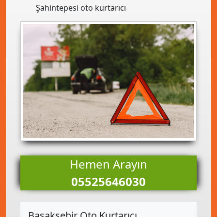
Şahintepesi oto kurtarıcı
Hemen Arayın
05525646030
Başakşehir Oto Kurtarıcı