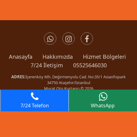
Anasayfa
Hakkımızda
Hizmet Bölgeleri
7/24 İletişim
05525646030
ADRES:
İçerenköy Mh. Değirmenyolu Cad. No:35/1 Asiaofispark
34750 Ataşehir/İstanbul
Murat Oto Kurtarıcı © 2026
Web
Tasarım
7/24 Telefon
WhatsApp
gtag('config', 'AW-853251480/5kMrCKe2msIBEJir7pYD', {