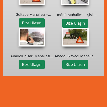
Gültepe Mahallesi –
İnönü Mahallesi – Şişli
Kağıthane Oto Kurtarıcı
Oto Kurtarıcı
Bize Ulaşın
Bize Ulaşın
Anadoluhisarı Mahallesi –
Anadolukavağı Mahallesi
Beykoz Oto Kurtarıcı
– Beykoz Oto Kurtarıcı
Bize Ulaşın
Bize Ulaşın