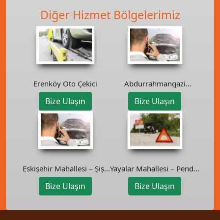
Diğer Hizmet Bölgelerimiz
Abdurrahmangazi
Erenköy Oto Çekici
Mahallesi – Sancaktepe
Bize Ulaşın
Bize Ulaşın
Oto Kurtarıcı
Eskişehir Mahallesi – Şişli
Yayalar Mahallesi – Pendik
Oto Kurtarıcı
Oto Kurtarıcı
Bize Ulaşın
Bize Ulaşın