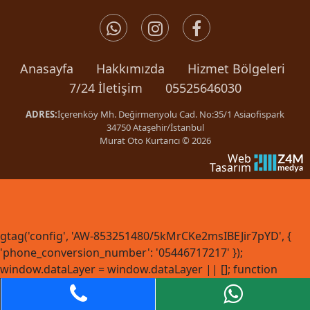
Anasayfa
Hakkımızda
Hizmet Bölgeleri
7/24 İletişim
05525646030
ADRES:
İçerenköy Mh. Değirmenyolu Cad. No:35/1 Asiaofispark
34750 Ataşehir/İstanbul
Murat Oto Kurtarıcı © 2026
Web
Tasarım
gtag('config', 'AW-853251480/5kMrCKe2msIBEJir7pYD', {
'phone_conversion_number': '05446717217' });
window.dataLayer = window.dataLayer || []; function
gtag(){dataLayer.push(arguments);} gtag('js', new Date());
gtag('config', 'AW-853251480'); gtag('config', 'G-