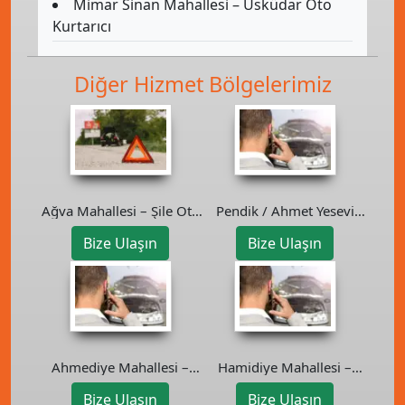
Mimar Sinan Mahallesi – Üsküdar Oto
Kurtarıcı
Diğer Hizmet Bölgelerimiz
Ağva Mahallesi – Şile Oto
Pendik / Ahmet Yesevi
Kurtarıcı
Mahallesi Oto Kurtarıcı /
Bize Ulaşın
Bize Ulaşın
Çekici
Ahmediye Mahallesi –
Hamidiye Mahallesi –
Üsküdar Oto Kurtarıcı
Çekmeköy Oto Kurtarıcı
Bize Ulaşın
Bize Ulaşın