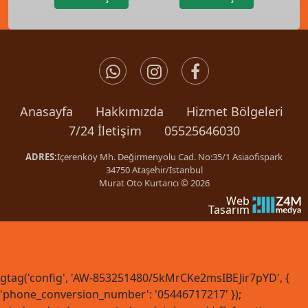
Anasayfa
Hakkımızda
Hizmet Bölgeleri
7/24 İletişim
05525646030
ADRES:
İçerenköy Mh. Değirmenyolu Cad. No:35/1 Asiaofispark
34750 Ataşehir/İstanbul
Murat Oto Kurtarıcı © 2026
Web
Tasarım
gtag('config', 'AW-853251480/5kMrCKe2msIBEJir7pYD', {
'phone_conversion_number': '05446717217' });