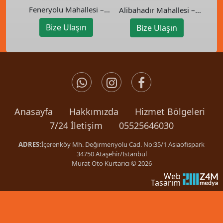
Feneryolu Mahallesi –
Alibahadır Mahallesi –
Kadıköy Oto Kurtarıcı
Beykoz Oto Kurtarıcı
Bize Ulaşın
Bize Ulaşın
Anasayfa
Hakkımızda
Hizmet Bölgeleri
7/24 İletişim
05525646030
ADRES:
İçerenköy Mh. Değirmenyolu Cad. No:35/1 Asiaofispark
34750 Ataşehir/İstanbul
Murat Oto Kurtarıcı © 2026
Web
Tasarım