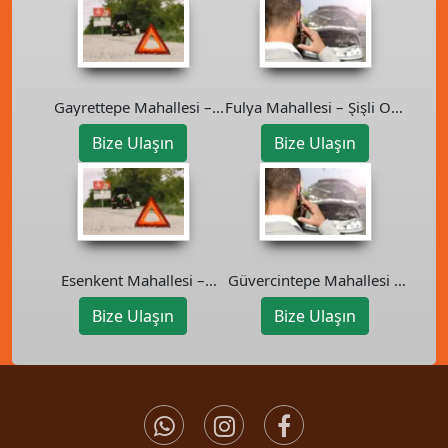
Gayrettepe Mahallesi –
Fulya Mahallesi – Şişli Oto
Beşiktaş Oto Kurtarıcı
Kurtarıcı
Bize Ulaşın
Bize Ulaşın
Esenkent Mahallesi –
Güvercintepe Mahallesi –
Ümraniye Oto Kurtarıcı
Başakşehir Oto Kurtarıcı
Bize Ulaşın
Bize Ulaşın