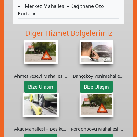
Merkez Mahallesi – Kağıthane Oto
Kurtarıcı
Diğer Hizmet Bölgelerimiz
Ahmet Yesevi Mahallesi –
Bahçeköy Yenimahalle
Pendik Oto Kurtarıcı
Mahallesi – Sarıyer Oto
Bize Ulaşın
Bize Ulaşın
Kurtarıcı
Kordonboyu Mahallesi –
Akat Mahallesi – Beşiktaş
Kartal Oto Kurtarıcı
Oto Kurtarıcı