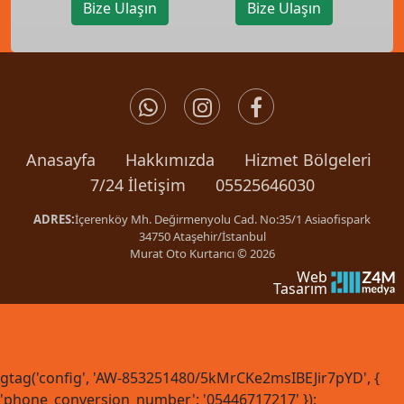
Bize Ulaşın
Bize Ulaşın
Anasayfa
Hakkımızda
Hizmet Bölgeleri
7/24 İletişim
05525646030
ADRES:
İçerenköy Mh. Değirmenyolu Cad. No:35/1 Asiaofispark
34750 Ataşehir/İstanbul
Murat Oto Kurtarıcı © 2026
Web
Tasarım
gtag('config', 'AW-853251480/5kMrCKe2msIBEJir7pYD', {
'phone_conversion_number': '05446717217' });