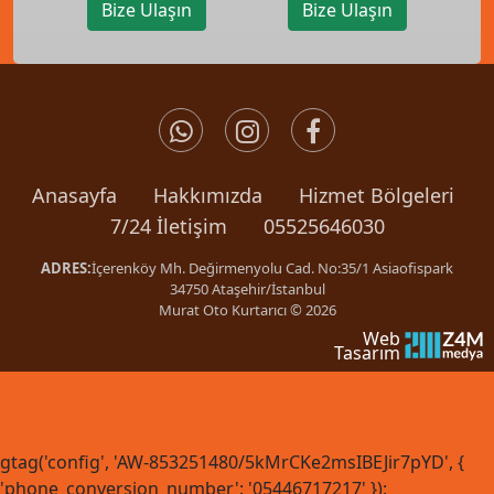
Bize Ulaşın
Bize Ulaşın
Anasayfa
Hakkımızda
Hizmet Bölgeleri
7/24 İletişim
05525646030
ADRES:
İçerenköy Mh. Değirmenyolu Cad. No:35/1 Asiaofispark
34750 Ataşehir/İstanbul
Murat Oto Kurtarıcı © 2026
Web
Tasarım
gtag('config', 'AW-853251480/5kMrCKe2msIBEJir7pYD', {
'phone_conversion_number': '05446717217' });