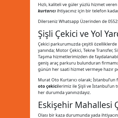
Hızlı, kaliteli ve güler yüzlü hizmet ve
kurtarıcı
ihtiyacınız için bir telefon kad
Dilerseniz Whatsapp Üzerinden de
0552
Şişli Çekici ve Yol Ya
Çekici parkurumuzda çeşitli özelliklerde
yanında; Motor Çekici, Tekne Transfer, Si
Taşıma hizmetlerimizden de faydalanabilirs
geniş araç parkuru bulunduran firmam
günün her saati hizmet vermeye hazır pe
Murat Oto Kurtarıcı olarak; İstanbul’un
oto çekici
lerimiz ile Şişli ve İstanbul’u
her durumda yanınızdayız.
Eskişehir Mahallesi 
Olası bir kaza durumunda yada ihtiyacın