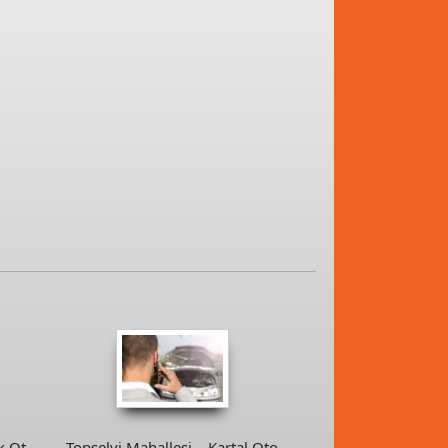
k Oto
Topselvi Mahallesi – Kartal Oto