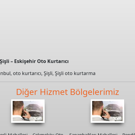
işli – Eskişehir Oto Kurtarıcı
anbul
,
oto kurtarıcı
,
Şişli
,
Şişli oto kurtarma
Diğer Hizmet Bölgelerimiz
rli Mahallesi – Çekmeköy Oto
Sapanbağları Mahallesi – Pendi