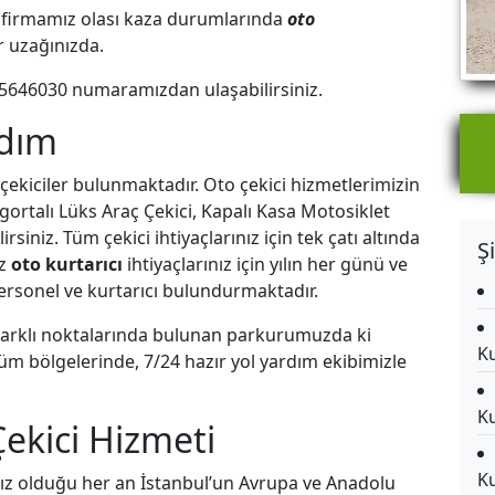
ren firmamız olası kaza durumlarında
oto
ar uzağınızda.
5646030
numaramızdan ulaşabilirsiniz.
rdım
 çekiciler bulunmaktadır. Oto çekici hizmetlerimizin
gortalı Lüks Araç Çekici, Kapalı Kasa Motosiklet
iniz. Tüm çekici ihtiyaçlarınız için tek çatı altında
Ş
ız
oto kurtarıcı
ihtiyaçlarınız için yılın her günü ve
rsonel ve kurtarıcı bulundurmaktadır.
 farklı noktalarında bulunan parkurumuzda ki
Ku
n tüm bölgelerinde, 7/24 hazır yol yardım ekibimizle
Ku
Çekici Hizmeti
Ku
ız olduğu her an İstanbul’un Avrupa ve Anadolu