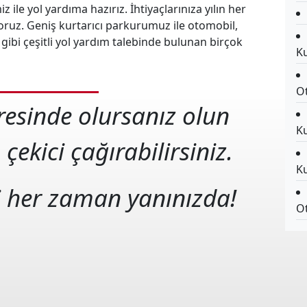
 ile yol yardıma hazırız. İhtiyaçlarınıza yılın her
oruz. Geniş kurtarıcı parkurumuz ile otomobil,
ibi çeşitli yol yardım talebinde bulunan birçok
Ku
Ot
neresinde olursanız olun
Ku
 çekici çağırabilirsiniz.
Ku
i her zaman yanınızda!
Ot