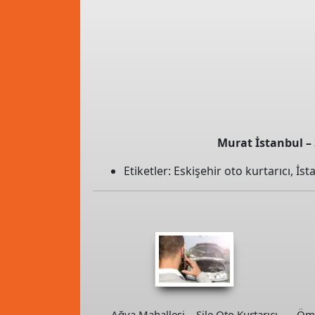
Murat İstanbul – Ş
Etiketler:
Eskişehir oto kurtarıcı
,
İst
Ağva Mahallesi – Şile Oto Kurtarıcı
Öme