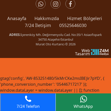
Anasayfa
Hakkımızda
Hizmet Bölgeleri
7/24 İletişim
05525646030
ADRES:
İçerenköy Mh. Değirmenyolu Cad. No:35/1 Asiaofispark
34750 Ataşehir/İstanbul
Murat Oto Kurtarıcı © 2026
Web
Tasarım
gtag('config', 'AW-853251480/5kMrCKe2msIBEJir7pYD', {
'phone_conversion_number': '05446717217' });
window.dataLayer = window.dataLayer || []; function
gtag(){dataLayer.push(arguments);} gtag('js', new Date());
gtag('config', 'AW-853251480'); gtag('config', 'G-
7/24 Telefon
WhatsApp
43F5JVX48D');