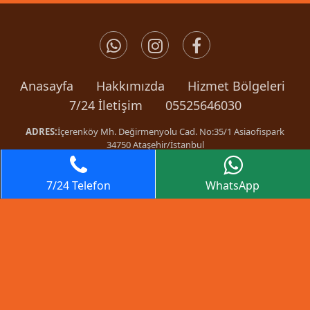
Anasayfa
Hakkımızda
Hizmet Bölgeleri
7/24 İletişim
05525646030
ADRES:
İçerenköy Mh. Değirmenyolu Cad. No:35/1 Asiaofispark
34750 Ataşehir/İstanbul
Murat Oto Kurtarıcı © 2026
Web
Tasarım
7/24 Telefon
WhatsApp
gtag('config', 'AW-853251480/5kMrCKe2msIBEJir7pYD', {
'phone_conversion_number': '05446717217' });
window.dataLayer = window.dataLayer || []; function
gtag(){dataLayer.push(arguments);} gtag('js', new Date());