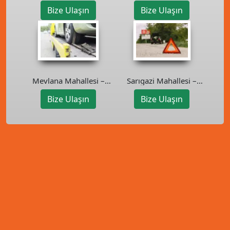
Ümraniye Oto Kurtarıcı
Bostancı ve Kadıköy’de
Bize Ulaşın
Bize Ulaşın
Güvenilir Çözüm
Sarıgazi Mahallesi –
Mevlana Mahallesi –
Sancaktepe Oto Kurtarıcı
Ataşehir Oto Çekici
Bize Ulaşın
Bize Ulaşın