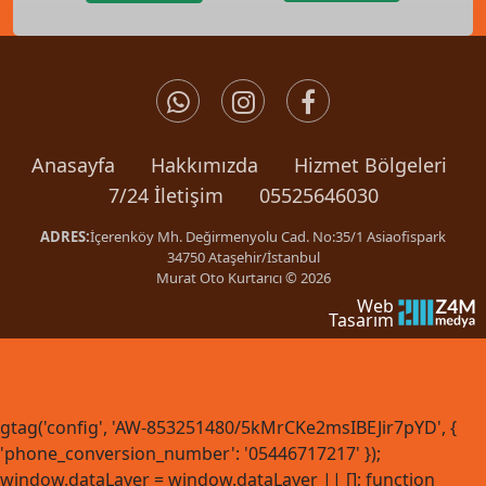
Anasayfa
Hakkımızda
Hizmet Bölgeleri
7/24 İletişim
05525646030
ADRES:
İçerenköy Mh. Değirmenyolu Cad. No:35/1 Asiaofispark
34750 Ataşehir/İstanbul
Murat Oto Kurtarıcı © 2026
Web
Tasarım
gtag('config', 'AW-853251480/5kMrCKe2msIBEJir7pYD', {
'phone_conversion_number': '05446717217' });
window.dataLayer = window.dataLayer || []; function