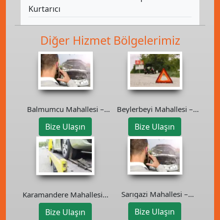
Kurtarıcı
Diğer Hizmet Bölgelerimiz
Balmumcu Mahallesi –
Beylerbeyi Mahallesi –
Beşiktaş Oto Kurtarıcı
Üsküdar Oto Kurtarıcı
Bize Ulaşın
Bize Ulaşın
Sarıgazi Mahallesi –
Karamandere Mahallesi –
Sancaktepe Oto Kurtarıcı
Şile Oto Kurtarıcı
Bize Ulaşın
Bize Ulaşın