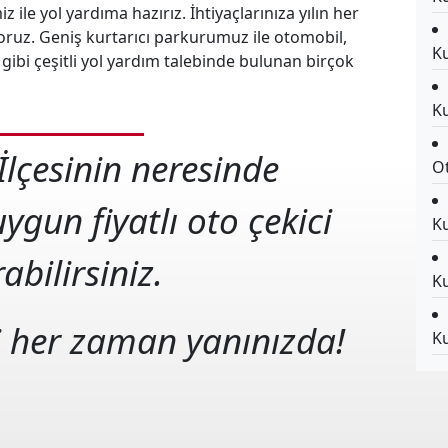
 ile yol yardıma hazırız. İhtiyaçlarınıza yılın her
oruz. Geniş kurtarıcı parkurumuz ile otomobil,
Ku
ibi çeşitli yol yardım talebinde bulunan birçok
Ku
lçesinin neresinde
Ot
ygun fiyatlı oto çekici
Ku
abilirsiniz.
Ku
i her zaman yanınızda!
Ku