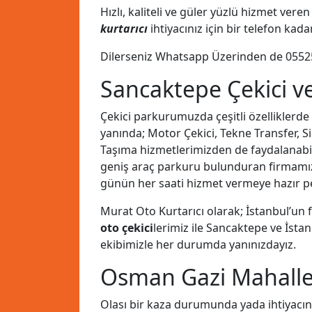
Hızlı, kaliteli ve güler yüzlü hizmet ve
kurtarıcı
ihtiyacınız için bir telefon kad
Dilerseniz Whatsapp Üzerinden de
0552
Sancaktepe Çekici v
Çekici parkurumuzda çeşitli özelliklerde
yanında; Motor Çekici, Tekne Transfer, Si
Taşıma hizmetlerimizden de faydalanabilirs
geniş araç parkuru bulunduran firmam
günün her saati hizmet vermeye hazır pe
Murat Oto Kurtarıcı olarak; İstanbul’un
oto çekici
lerimiz ile Sancaktepe ve İsta
ekibimizle her durumda yanınızdayız.
Osman Gazi Mahalles
Olası bir kaza durumunda yada ihtiyacın