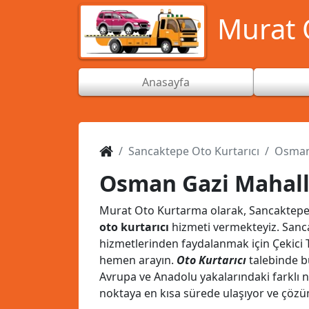
Murat O
Anasayfa
Sancaktepe Oto Kurtarıcı
Osman 
Osman Gazi Mahalle
Murat Oto Kurtarma olarak, Sancaktepe i
oto kurtarıcı
hizmeti vermekteyiz. San
hizmetlerinden faydalanmak için Çekic
hemen arayın.
Oto Kurtarıcı
talebinde bu
Avrupa ve Anadolu yakalarındaki farklı 
noktaya en kısa sürede ulaşıyor ve çözü