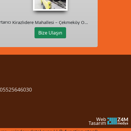
tarıcı
Kirazlıdere Mahallesi – Çekmeköy Oto
Kurtarıcı
Bize Ulaşın
05525646030
Web
Tasarım