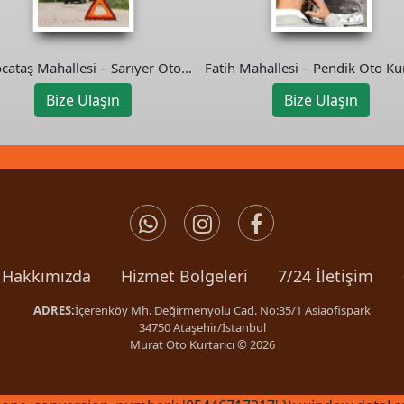
cataş Mahallesi – Sarıyer Oto
Fatih Mahallesi – Pendik Oto Kur
Kurtarıcı
Bize Ulaşın
Bize Ulaşın
Hakkımızda
Hizmet Bölgeleri
7/24 İletişim
ADRES:
İçerenköy Mh. Değirmenyolu Cad. No:35/1 Asiaofispark
34750 Ataşehir/İstanbul
Murat Oto Kurtarıcı © 2026