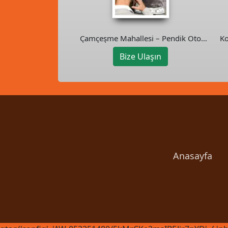
Çamçeşme Mahallesi – Pendik Oto
Ko
Kurtarıcı
Bize Ulaşın
Anasayfa