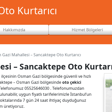
to Kurtarıcı
Hakkımızda
Hizmet Bölgeleri
Gazi Mahallesi – Sancaktepe Oto Kurtarıcı
si – Sancaktepe Oto Kurtarı
lçesinin Osman Gazi bölgesinde güvenli ve hızlı
caktepe – Osman Gazi bölgesinde
oto çekici
i Telefonumuz
05525646030
. Telefonumuzdan
lunabilir, uygun fiyatlı tarifelerimizle İstanbul’un
noktalarında 7 gün 24 saat ihtiyaç duyduğunuz
m üretiyoruz.