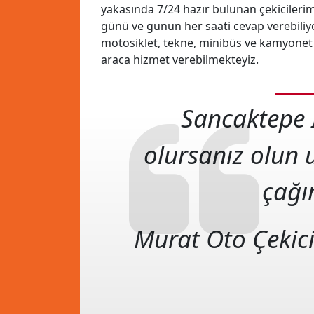
yakasında 7/24 hazır bulunan çekicilerimiz
günü ve günün her saati cevap verebiliy
motosiklet, tekne, minibüs ve kamyonet g
araca hizmet verebilmekteyiz.
Sancaktepe İ
olursanız olun u
çağır
Murat Oto Çekic