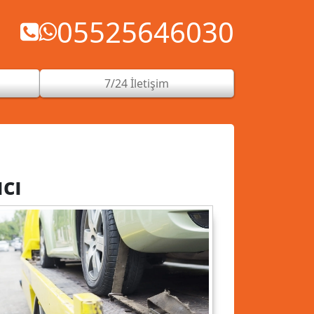
05525646030
7/24 İletişim
cı