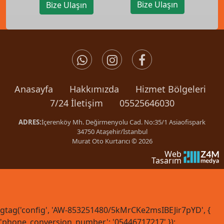
Bize Ulaşın
Bize Ulaşın
Anasayfa
Hakkımızda
Hizmet Bölgeleri
7/24 İletişim
05525646030
ADRES:
İçerenköy Mh. Değirmenyolu Cad. No:35/1 Asiaofispark
34750 Ataşehir/İstanbul
Murat Oto Kurtarıcı © 2026
Web
Tasarım
gtag('config', 'AW-853251480/5kMrCKe2msIBEJir7pYD', {
'phone_conversion_number': '05446717217' });