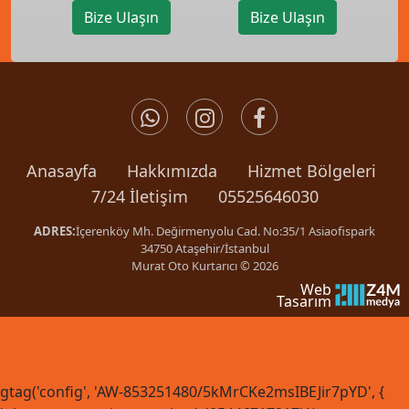
Kağıthane Oto Kurtarıcı
Kartal Oto Kurtarıcı
Bize Ulaşın
Bize Ulaşın
Anasayfa
Hakkımızda
Hizmet Bölgeleri
7/24 İletişim
05525646030
ADRES:
İçerenköy Mh. Değirmenyolu Cad. No:35/1 Asiaofispark
34750 Ataşehir/İstanbul
Murat Oto Kurtarıcı © 2026
Web
Tasarım
gtag('config', 'AW-853251480/5kMrCKe2msIBEJir7pYD', {