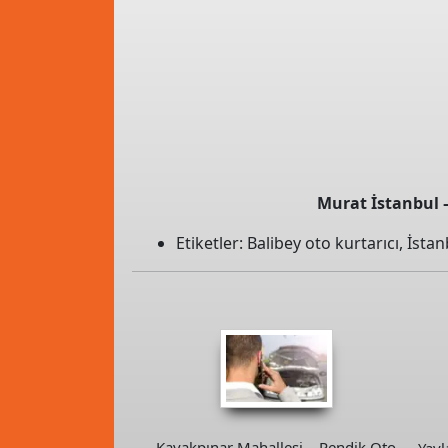
Murat İstanbul –
Etiketler:
Balibey oto kurtarıcı
,
İstan
Kavakpınar Mahallesi – Pendik Oto
Yayl