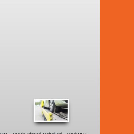
 Oto
Anadolufeneri Mahallesi – Beykoz Oto