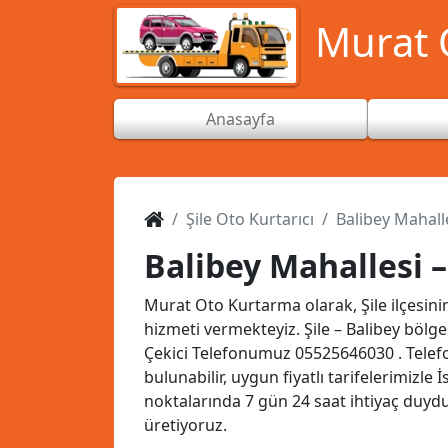
Murat O
Anasayfa
Şile Oto Kurtarıcı
Balibey Mahalle
Balibey Mahallesi –
Murat Oto Kurtarma olarak, Şile ilçesini
hizmeti vermekteyiz. Şile – Balibey bölg
Çekici Telefonumuz
05525646030
. Tele
bulunabilir, uygun fiyatlı tarifelerimizle
noktalarında 7 gün 24 saat ihtiyaç duy
üretiyoruz.