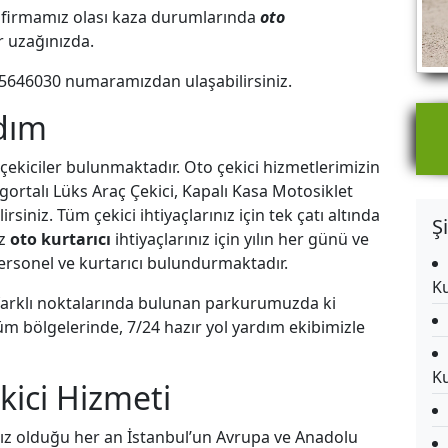
ren firmamız olası kaza durumlarında
oto
ar uzağınızda.
5646030
numaramızdan ulaşabilirsiniz.
rdım
 çekiciler bulunmaktadır. Oto çekici hizmetlerimizin
gortalı Lüks Araç Çekici, Kapalı Kasa Motosiklet
iniz. Tüm çekici ihtiyaçlarınız için tek çatı altında
Ş
ız
oto kurtarıcı
ihtiyaçlarınız için yılın her günü ve
rsonel ve kurtarıcı bulundurmaktadır.
Ku
 farklı noktalarında bulunan parkurumuzda ki
 tüm bölgelerinde, 7/24 hazır yol yardım ekibimizle
Ku
kici Hizmeti
ız olduğu her an İstanbul’un Avrupa ve Anadolu