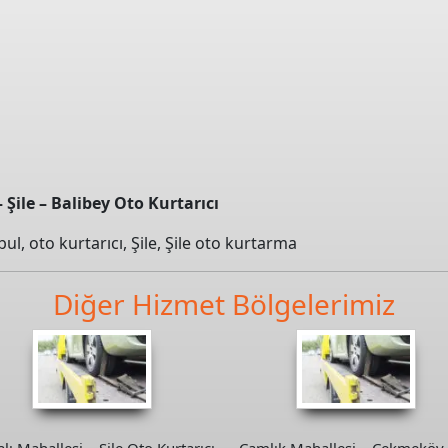
 Şile – Balibey Oto Kurtarıcı
bul
,
oto kurtarıcı
,
Şile
,
Şile oto kurtarma
Diğer Hizmet Bölgelerimiz
alı Mahallesi – Şile Oto Kurtarıcı
Çamlık Mahallesi – Çekmeköy