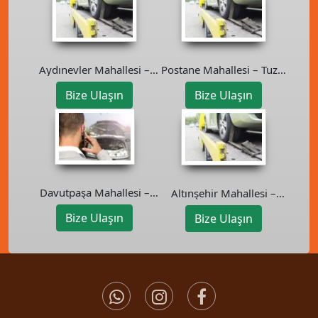
Aydınevler Mahallesi –
Postane Mahallesi – Tuzla
Maltepe Oto Kurtarıcı
Oto Kurtarıcı
Bize Ulaşın
Bize Ulaşın
Davutpaşa Mahallesi –
Altınşehir Mahallesi –
Esenler Oto Kurtarıcı
Ümraniye Oto Kurtarıcı
Bize Ulaşın
Bize Ulaşın