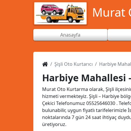
Murat O
Anasayfa
Şişli Oto Kurtarıcı
Harbiye Mahalle
Harbiye Mahallesi –
Murat Oto Kurtarma olarak, Şişli ilçesin
hizmeti vermekteyiz. Şişli – Harbiye böl
Çekici Telefonumuz
05525646030
. Tele
bulunabilir, uygun fiyatlı tarifelerimizle
noktalarında 7 gün 24 saat ihtiyaç duy
üretiyoruz.