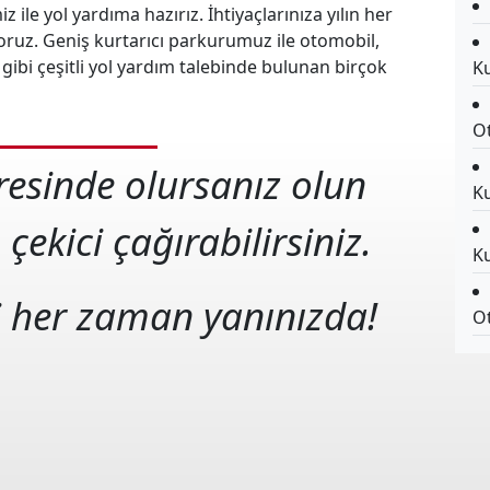
 ile yol yardıma hazırız. İhtiyaçlarınıza yılın her
oruz. Geniş kurtarıcı parkurumuz ile otomobil,
ibi çeşitli yol yardım talebinde bulunan birçok
Ku
Ot
neresinde olursanız olun
Ku
 çekici çağırabilirsiniz.
Ku
i her zaman yanınızda!
Ot