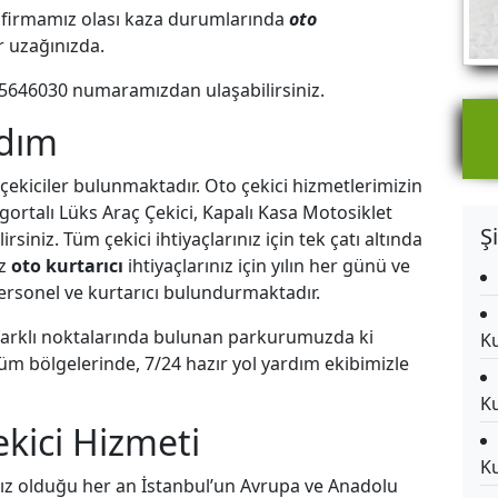
ren firmamız olası kaza durumlarında
oto
ar uzağınızda.
5646030
numaramızdan ulaşabilirsiniz.
rdım
 çekiciler bulunmaktadır. Oto çekici hizmetlerimizin
gortalı Lüks Araç Çekici, Kapalı Kasa Motosiklet
Ş
iniz. Tüm çekici ihtiyaçlarınız için tek çatı altında
ız
oto kurtarıcı
ihtiyaçlarınız için yılın her günü ve
rsonel ve kurtarıcı bulundurmaktadır.
 farklı noktalarında bulunan parkurumuzda ki
Ku
n tüm bölgelerinde, 7/24 hazır yol yardım ekibimizle
Ku
kici Hizmeti
Ku
ız olduğu her an İstanbul’un Avrupa ve Anadolu