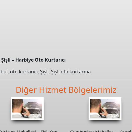
Şişli – Harbiye Oto Kurtarıcı
nbul
,
oto kurtarıcı
,
Şişli
,
Şişli oto kurtarma
Diğer Hizmet Bölgelerimiz
9 Mayıs Mahallesi – Şişli Oto
Cumhuriyet Mahallesi – Kartal