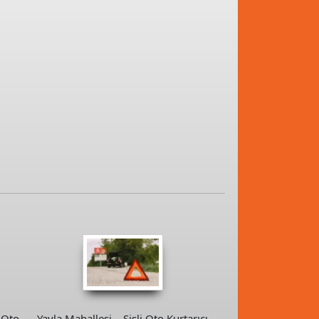
 Oto
Yayla Mahallesi – Şişli Oto Kurtarıcı