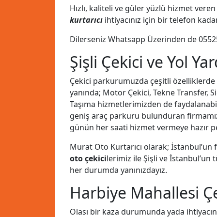
Hızlı, kaliteli ve güler yüzlü hizmet ve
kurtarıcı
ihtiyacınız için bir telefon kad
Dilerseniz Whatsapp Üzerinden de
0552
Şişli Çekici ve Yol Ya
Çekici parkurumuzda çeşitli özelliklerde
yanında; Motor Çekici, Tekne Transfer, Si
Taşıma hizmetlerimizden de faydalanabilirs
geniş araç parkuru bulunduran firmam
günün her saati hizmet vermeye hazır pe
Murat Oto Kurtarıcı olarak; İstanbul’un
oto çekici
lerimiz ile Şişli ve İstanbul’u
her durumda yanınızdayız.
Harbiye Mahallesi Çe
Olası bir kaza durumunda yada ihtiyacın