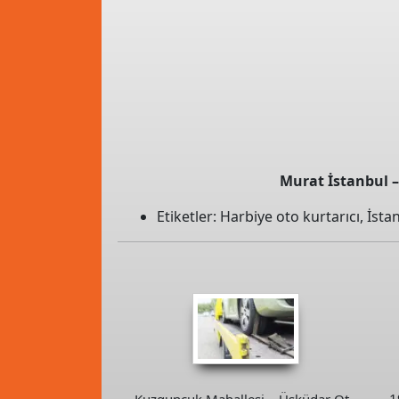
Murat İstanbul – 
Etiketler:
Harbiye oto kurtarıcı
,
İsta
1
Kuzguncuk Mahallesi – Üsküdar Oto