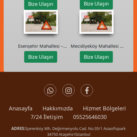
Bize Ulaşın
Bize Ulaşın
Esenşehir Mahallesi –
Mecidiyeköy Mahallesi –
Ümraniye Oto Kurtarıcı
Şişli Oto Kurtarıcı
Bize Ulaşın
Bize Ulaşın
Anasayfa
Hakkımızda
Hizmet Bölgeleri
7/24 İletişim
05525646030
ADRES:
İçerenköy Mh. Değirmenyolu Cad. No:35/1 Asiaofispark
34750 Ataşehir/İstanbul