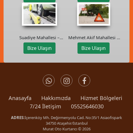
Mehmet Akif Mahallesi –
Suadiye Mahallesi –
Ümraniye Oto Kurtarıcı
Kadıköy Oto Kurtarıcı
Bize Ulaşın
Bize Ulaşın
Anasayfa
Hakkımızda
Hizmet Bölgeleri
7/24 İletişim
05525646030
ADRES:
İçerenköy Mh. Değirmenyolu Cad. No:35/1 Asiaofispark
34750 Ataşehir/İstanbul
Murat Oto Kurtarıcı © 2026