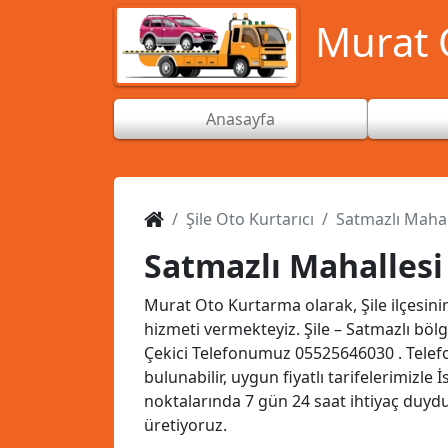
Murat O
Anasayfa
Şile Oto Kurtarıcı
Satmazlı Mahall
Satmazlı Mahallesi 
Murat Oto Kurtarma olarak, Şile ilçesini
hizmeti vermekteyiz. Şile – Satmazlı bö
Çekici Telefonumuz
05525646030
. Tele
bulunabilir, uygun fiyatlı tarifelerimizle
noktalarında 7 gün 24 saat ihtiyaç duy
üretiyoruz.