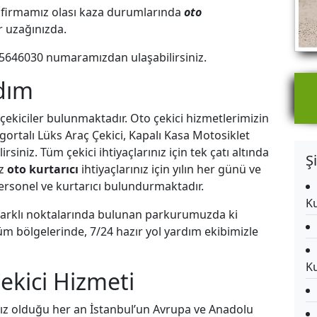
ren firmamız olası kaza durumlarında
oto
ar uzağınızda.
5646030
numaramızdan ulaşabilirsiniz.
rdım
 çekiciler bulunmaktadır. Oto çekici hizmetlerimizin
gortalı Lüks Araç Çekici, Kapalı Kasa Motosiklet
iniz. Tüm çekici ihtiyaçlarınız için tek çatı altında
Ş
ız
oto kurtarıcı
ihtiyaçlarınız için yılın her günü ve
rsonel ve kurtarıcı bulundurmaktadır.
Ku
 farklı noktalarında bulunan parkurumuzda ki
 tüm bölgelerinde, 7/24 hazır yol yardım ekibimizle
Ku
ekici Hizmeti
ız olduğu her an İstanbul’un Avrupa ve Anadolu