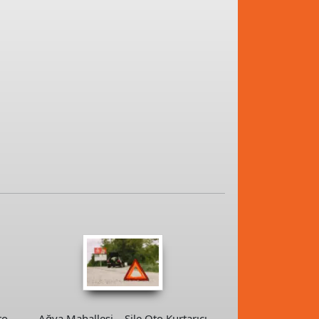
to
Ağva Mahallesi – Şile Oto Kurtarıcı