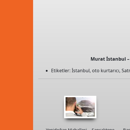
Murat İstanbul – 
Etiketler:
İstanbul
,
oto kurtarıcı
,
Sat
Yenidoğan Mahallesi – Sancaktepe
Baş