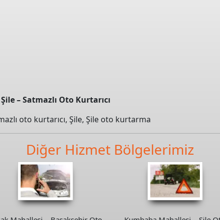
Şile – Satmazlı Oto Kurtarıcı
mazlı oto kurtarıcı
,
Şile
,
Şile oto kurtarma
Diğer Hizmet Bölgelerimiz
ak Mahallesi – Başakşehir Oto
Kumbaba Mahallesi – Şile O