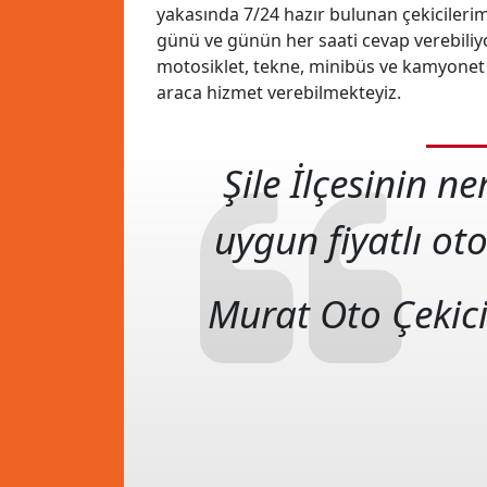
yakasında 7/24 hazır bulunan çekicilerimiz
günü ve günün her saati cevap verebiliy
motosiklet, tekne, minibüs ve kamyonet g
araca hizmet verebilmekteyiz.
Şile İlçesinin n
uygun fiyatlı oto
Murat Oto Çekic