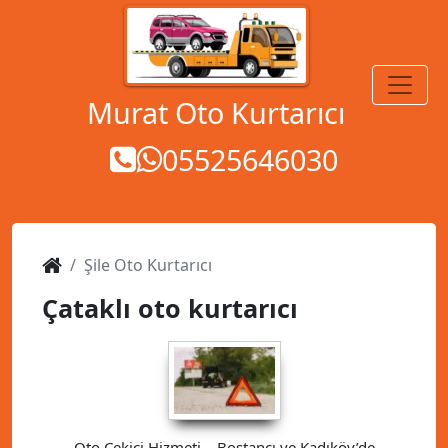
MENÜ
Murat Oto Kurtarıcı
05525646030
Şile Oto Kurtarıcı
Çataklı oto kurtarıcı
Oto Çekici Hizmeti – Bostancı ve Kadıköy’de