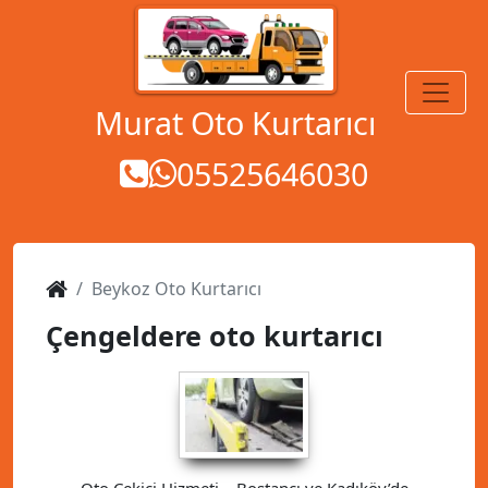
MENÜ
Murat Oto Kurtarıcı
05525646030
Beykoz Oto Kurtarıcı
Çengeldere oto kurtarıcı
Oto Çekici Hizmeti – Bostancı ve Kadıköy’de