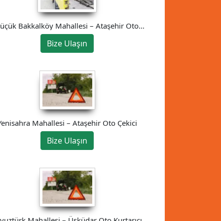
üçük Bakkalköy Mahallesi – Ataşehir Oto
Çekici
Bize Ulaşın
Yenisahra Mahallesi – Ataşehir Oto Çekici
Bize Ulaşın
vuztürk Mahallesi – Üsküdar Oto Kurtarıcı