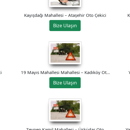
Kayışdağı Mahallesi – Ataşehir Oto Çekici
K
Bize Ulaşın
i
19 Mayıs Mahallesi Mahallesi – Kadıköy Oto
Çekici
Bize Ulaşın
Zeynep Kamil Mahallesi – Üsküdar Oto
Ya