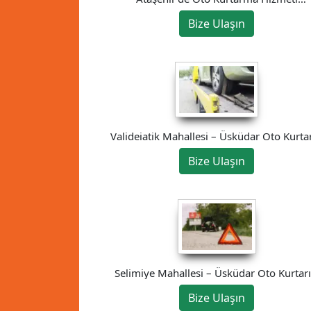
05525646030
Bize Ulaşın
Valideiatik Mahallesi – Üsküdar Oto Kurtar
Bize Ulaşın
Selimiye Mahallesi – Üsküdar Oto Kurtarı
Bize Ulaşın