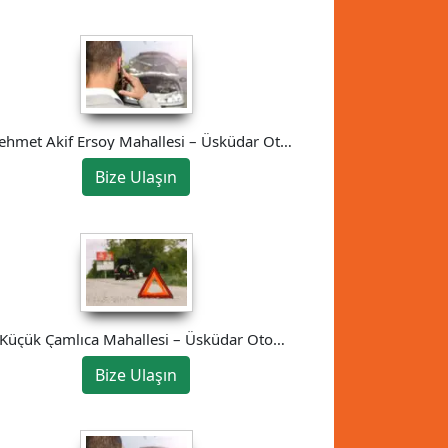
hmet Akif Ersoy Mahallesi – Üsküdar Oto
Kurtarıcı
Bize Ulaşın
Küçük Çamlıca Mahallesi – Üsküdar Oto
Kurtarıcı
Bize Ulaşın