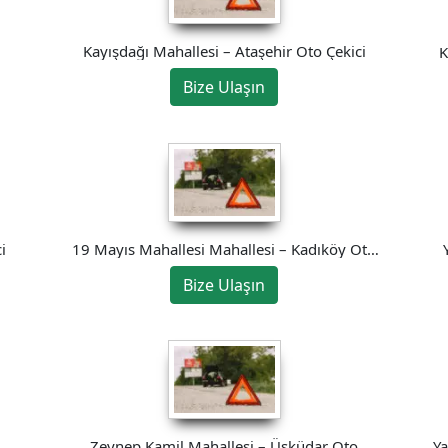
Kayışdağı Mahallesi – Ataşehir Oto Çekici
K
Bize Ulaşın
i
19 Mayıs Mahallesi Mahallesi – Kadıköy Oto
Çekici
Bize Ulaşın
Zeynep Kamil Mahallesi – Üsküdar Oto
Ya