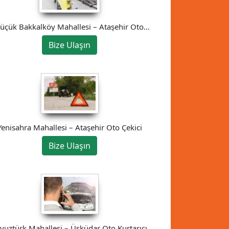
üçük Bakkalköy Mahallesi – Ataşehir Oto
Çekici
Bize Ulaşın
Yenisahra Mahallesi – Ataşehir Oto Çekici
Bize Ulaşın
vuztürk Mahallesi – Üsküdar Oto Kurtarıcı