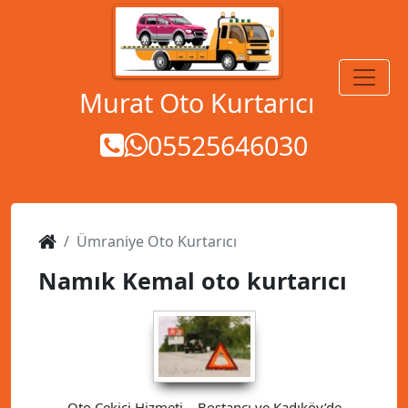
MENÜ
Murat Oto Kurtarıcı
05525646030
Ümraniye Oto Kurtarıcı
Namık Kemal oto kurtarıcı
Oto Çekici Hizmeti – Bostancı ve Kadıköy’de