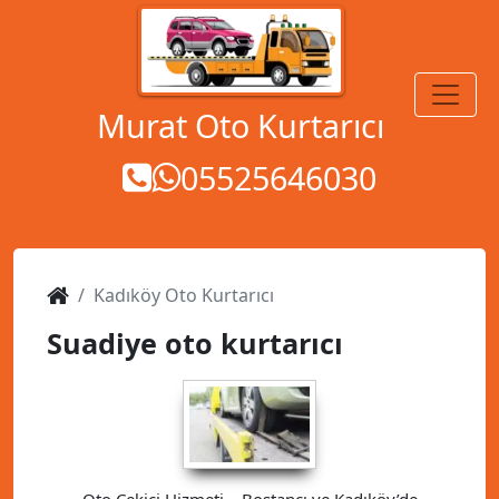
MENÜ
Murat Oto Kurtarıcı
05525646030
Kadıköy Oto Kurtarıcı
Suadiye oto kurtarıcı
Oto Çekici Hizmeti – Bostancı ve Kadıköy’de