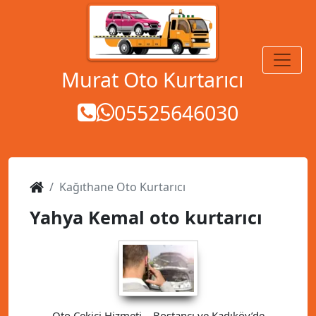
MENÜ
Murat Oto Kurtarıcı
05525646030
Kağıthane Oto Kurtarıcı
Yahya Kemal oto kurtarıcı
Oto Çekici Hizmeti – Bostancı ve Kadıköy’de